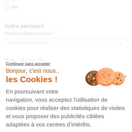
Non
Votre parcours
Niveau d’études actuel
*
Votre demande
Continuer sans accepter
Dites nous quelle formation vous intéresse :
Bonjour, c'est nous..
Programme souhaité
*
les Cookies !
En poursuivant votre
Formation souhaitée
*
navigation, vous acceptez l’utilisation de
cookies pour réaliser des statistiques de visites
et vous proposer des publicités ciblées
adaptées à vos centres d’intérêts.
Valider