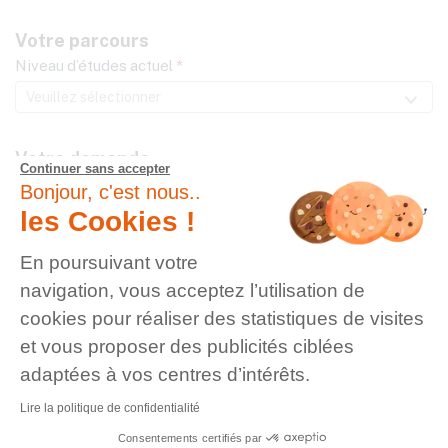
Votre parcours
Niveau d’études actuel
*
Votre demande
Continuer sans accepter
Dites nous quelle formation vous intéresse :
Bonjour, c'est nous..
Programme souhaité
*
les Cookies !
En poursuivant votre
Formation souhaitée
*
navigation, vous acceptez l’utilisation de
cookies pour réaliser des statistiques de visites
et vous proposer des publicités ciblées
adaptées à vos centres d’intérêts.
Valider
Lire la politique de confidentialité
Voir les
mentions légales
.
Consentements certifiés par