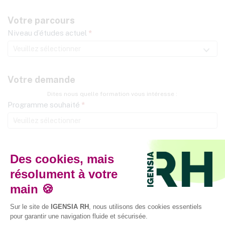
Votre parcours
Niveau d’études actuel
*
Votre demande
Dites nous quelle formation vous intéresse :
Programme souhaité
*
Formation souhaitée
*
Inscription événement
Sélectionnez la date de prochaine JPO de votre choix ci-dessous
Date évènement
*